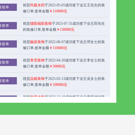
祝贺
尚庭水韵
于2023-05-05成功签下业主王先生的装
喜签单
修订单,签单金额
￥110000元
祝贺
德阳福彩装饰
于2023-07-31成功签下业主田先生
喜签单
的装修订单,签单金额
￥130000元
祝贺
融发装饰
于2022-06-07成功签下业主邓女士的装
喜签单
修订单,签单金额
￥110000元
祝贺
美壳装饰
于2023-04-20成功签下业主李女士的装
喜签单
修订单,签单金额
￥50000元
祝贺
品格装饰
于2023-02-13成功签下业主吴女士的装
喜签单
修订单,签单金额
￥100000元
祝贺
尚庭水韵
于2022-12-19成功签下业主李廷林的装
喜签单
修订单,签单金额
￥90000元
祝贺
豪杰装饰
于2022-11-22成功签下业主老段先生的
喜签单
装修订单,签单金额
￥58000元
祝贺
宏晟装饰
于2022-12-13成功签下业主熊女士的装
喜签单